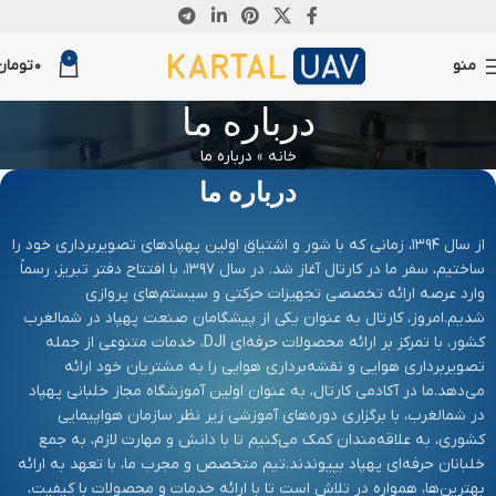
0
منو
0
تومان
درباره ما
خانه
»
درباره ما
درباره ما
از سال ۱۳۹۴، زمانی که با شور و اشتیاق اولین پهپادهای تصویربرداری خود را
ساختیم، سفر ما در کارتال آغاز شد. در سال ۱۳۹۷، با افتتاح دفتر تبریز، رسماً
وارد عرصه ارائه تخصصی تجهیزات حرکتی و سیستم‌های پروازی
شدیم.
امروز، کارتال به عنوان یکی از پیشگامان صنعت پهپاد در شمالغرب
کشور، با تمرکز بر ارائه محصولات حرفه‌ای DJI، خدمات متنوعی از جمله
تصویربرداری هوایی و نقشه‌برداری هوایی را به مشتریان خود ارائه
می‌دهد.
ما در آکادمی کارتال، به عنوان اولین آموزشگاه مجاز خلبانی پهپاد
در شمالغرب، با برگزاری دوره‌های آموزشی زیر نظر سازمان هواپیمایی
کشوری، به علاقه‌مندان کمک می‌کنیم تا با دانش و مهارت لازم، به جمع
خلبانان حرفه‌ای پهپاد بپیوندند.
تیم متخصص و مجرب ما، با تعهد به ارائه
بهترین‌ها، همواره در تلاش است تا با ارائه خدمات و محصولات با کیفیت،