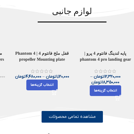
لوازم جانبی
پایه لندینگ فانتوم 4 پرو |
قفل ملخ فانتوم 4 | Phantom 4
ers
propeller Mounting plate
phantom 4 pro landing gear
12,320,000
تومان
–
1,120,000
تومان
–
4,480,000
تومان
,000
18,350,000
تومان
انتخاب گزینه‌ها
اخبار
اخبار
انتخاب گزینه‌ها
معرفی DJI Osmo Pocket 4 Pro |
 کامل مشخصات،
کوچک، هوشمند و قدرتمند
‌ها و ارزش خرید
تولید محتوای حرفه‌ای
مشاهده تمامی محصولات
0
0
دیریت
مدیریت