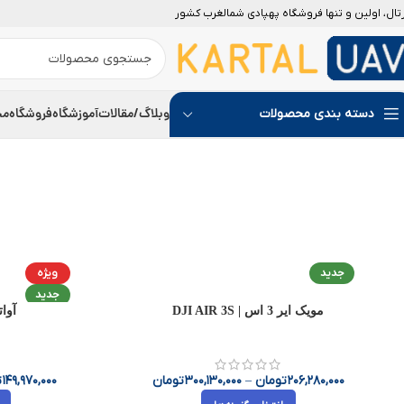
رتال، اولین و تنها فروشگاه پهپادی شمالغرب کشور
وبلاگ/مقالات
آموزشگاه
فروشگاه
مج
دسته بندی محصولات
جدید
ویژه
جدید
مویک ایر 3 اس | DJI AIR 3S
آواتا ۲ | ata 2
206,280,000
تومان
–
300,130,000
تومان
149,970,000
ت