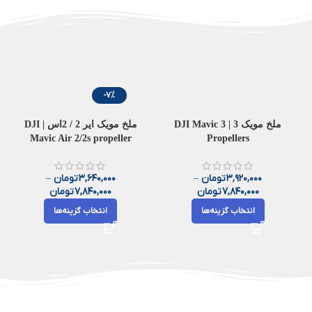
-7%
ملخ‌ مویک 3 | DJI Mavic 3
ملخ مویک ایر 2 / 2اس | DJI
Mavic Air 2/2s propeller
Propellers
Facebook
3,920,000
تومان
–
3,640,000
تومان
–
Instagram
7,840,000
تومان
7,840,000
تومان
linkedin
اخبار
انتخاب گزینه‌ها
انتخاب گزینه‌ها
بررسی کامل پهپاد کشاورزی
WhatsApp
DJI Agras T100؛ قدرتمندترین
بررسی
Telegram
پهپاد کشاورزی DJI
قابلیت
0
مدیریت
م