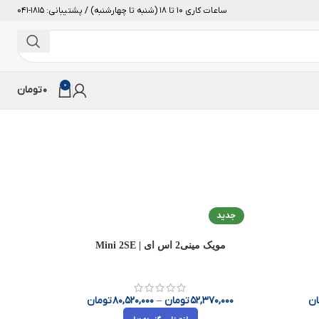
ساعات کاری 10 تا 18 (شنبه تا چهارشنبه) / پشتیبانی: 1815-041
0
0
تومان
جدید
مویک مینی2 اس ای | Mini 2SE
مویک 3 
ان
52,370,000
تومان
–
80,520,000
تومان
000