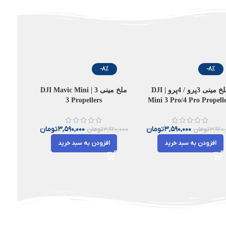
-8%
-8%
ملخ‌ مینی 3پرو / 4پرو | DJI
ملخ‌ مینی 3 | DJI Mavic Mini
3 Propellers
Mini 3 Pro/4 Pro Propell
3,590,000
تومان
3,590,000
تومان
3,920
تومان
3,920,000
تومان
افزودن به سبد خرید
افزودن به سبد خرید
اخبار
بررسی DJI Osmo Pocket 4 |
 برای
پهپاد DJI Avata 360 | معرفی،
بررسی مشخصات و امکانات
0
مدیریت