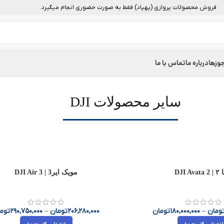
فروش محصولات پروازی (پهپاد) فقط به صورت حضوری انجام میگیرد.
وزها
درباره ما
تماس با ما
سایر محصولات DJI
DJI Av
مویک ایر3 | DJI Air 3
ومان
–
180,000,000
تومان
206,280,000
تومان
–
290,750,000
توم