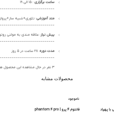
ساعت برگزاری
: 15 الی 19
___________________________
متد آموزشی
: تئوری+شبیه ساز+پرواز
___________________________
پیش نیاز
: علاقه مندی به مولتی روتو
___________________________
مدت دوره
: 28 ساعت در 5 روز
___________________________
3
نفر در حال مشاهده این محصول ه
محصولات مشابه
ناموجود
با پهپاد
فانتوم 4 پرو | phantom 4 pro