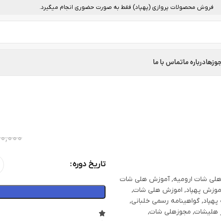
فروش محصولات پروازی (پهپاد) فقط به صورت حضوری انجام میگیرد.
وزها
درباره ما
تماس با ما
 تصویر
00,000
تاریخ دوره
لی شات ارومیه
,
آموزش هلی شات
موزش پهپاد
,
اموزش هلی شات
,
پهپاد
,
گواهینامه رسمی خلبانی
,
 هلیشات
,
مجوزهلی شات
,