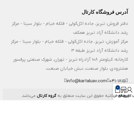
آدرس فروشگاه کارتال
دفتر فروش: تبریز، جاده ائل‌گولی - فلکه خیام - بلوار سینا - مرکز
رشد دانشگاه آزاد تبریز همکف
مرکز آموزش: تبریز، جاده ائل‌گولی - فلکه خیام - بلوار سینا - مرکز
رشد دانشگاه آزاد تبریز طبقه 3
کارخانه: کیلومتر ۱۰۸ آزادراه تبریز - تهران، شهرک صنعتی پرفسور
هشترودی، بلوار صنعت، نبش خیابان صنعت
info@kartaluav.com
041-1815
0
کلیه حقوق این سایت متعلق به
گروه کارتال
می‌باشد.
فروشگاه
کاربری من
سبد خرید