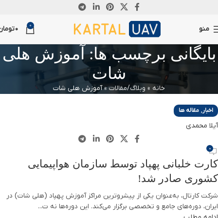
06
06
26
0
ژانویه
دسامبر
آگوست
منو
0
تومان
بایگانی برچسب ها: آموزش هلی
شات
خانه
»
وبلاگ/مقالات
»
آموزش هلی شات
,
اخبار
مقاله ها
آیلا محمدی
0
کارت خلبانی پهپاد توسط سازمان هواپیمایی
کشوری صادر شد!
شرکت کارتال، به‌عنوان یکی از پیشروترین مراکز آموزش پهپاد (هلی شات) در
ایران، دوره‌های جامع و تخصصی برگزار می‌کند. این دوره‌ها نه ت...
ادامه مطلب