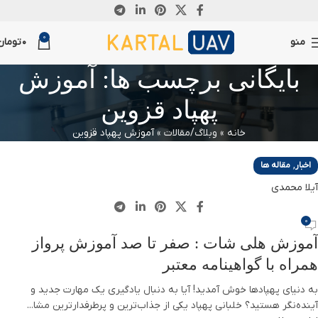
06
0
آگوست
منو
0
تومان
بایگانی برچسب ها: آموزش
پهپاد قزوین
خانه
»
وبلاگ/مقالات
»
آموزش پهپاد قزوین
,
اخبار
مقاله ها
آیلا محمدی
0
آموزش هلی شات : صفر تا صد آموزش پرواز
همراه با گواهینامه معتبر
به دنیای پهپادها خوش آمدید! آیا به دنبال یادگیری یک مهارت جدید و
آینده‌نگر هستید؟ خلبانی پهپاد یکی از جذاب‌ترین و پرطرفدارترین مشا...