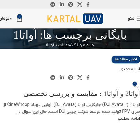
05
13
0
آوریل
آگوست
منو
0
تومان
بایگانی برچسب ها: آواتا1
خانه
»
وبلاگ/مقالات
»
آواتا1
,
اخبار
مقاله ها
آیلا محمدی
0
آواتا2 و آواتا1 : مقایسه و بررسی تخصصی
آواتا 2 (DJI Avata 2) جایگزین آواتا (DJI Avata)، اولین پهپاد CineWhoop از
سری FPV تولید شده توسط شرکت چینی DJI است. حال این سوال ه...
ادامه مطلب