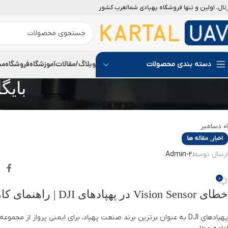
رتال، اولین و تنها فروشگاه پهپادی شمالغرب کشور
وبلاگ/مقالات
آموزشگاه
فروشگاه
مج
دسته بندی محصولات
بایگ
01
دسامبر
,
اخبار
مقاله ها
ارسال توسط
Admin-2
0
خطای Vision Sensor در پهپادهای DJI | راهنمای کامل رفع ارور و تعمیر تخصصی
پهپادهای DJI به عنوان برترین برند صنعت پهپاد، برای ایمنی پرواز از مجموعه‌ای از سنسورهای پیشرفته دید (Vision Sensor) استفاده می‌کنن...