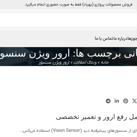
فروش محصولات پروازی (پهپاد) فقط به صورت حضوری انجام میگیرد.
وزها
درباره ما
تماس با ما
انی برچسب ها: ارور ویژن سنسو
خانه
»
وبلاگ/مقالات
»
ارور ویژن سنسور