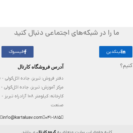
ما را در شبکه‌های اجتماعی دنبال کنید
لینکدین
فیسبوک
کنیم؟
آدرس فروشگاه کارتال
دفتر فروش: تبریز، جاده ائل‌گولی - 
مرکز آموزش: تبریز، جاده ائل‌گولی - 
کارخانه: کیلومتر ۸
صنعت
info@kartaluav.com
041-1815
کلیه حقوق این سایت متعلق به
گروه کارتال
می‌باشد.