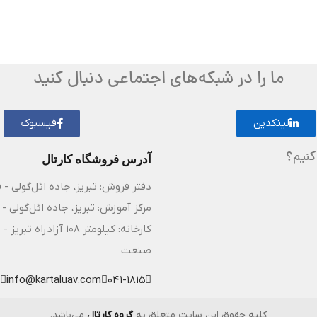
ما را در شبکه‌های اجتماعی دنبال کنید
لینکدین
فیسبوک
کنیم؟
آدرس فروشگاه کارتال
دفتر فروش: تبریز، جاده ائل‌گولی - 
مرکز آموزش: تبریز، جاده ائل‌گولی - 
کارخانه: کیلومتر ۸
صنعت
info@kartaluav.com
041-1815
کلیه حقوق این سایت متعلق به
گروه کارتال
می‌باشد.