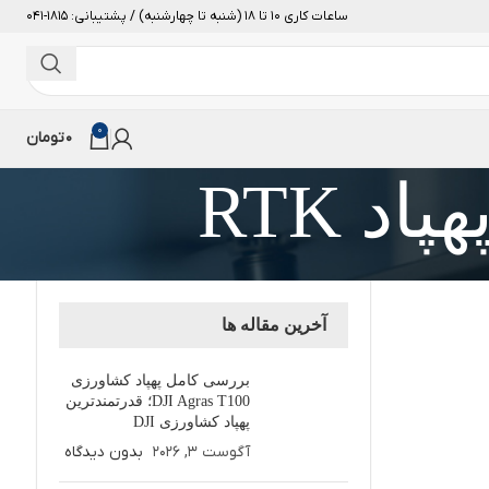
ساعات کاری 10 تا 18 (شنبه تا چهارشنبه) / پشتیبانی: 1815-041
0
0
تومان
د RTK
آخرین مقاله ها
بررسی کامل پهپاد کشاورزی
DJI Agras T100؛ قدرتمندترین
پهپاد کشاورزی DJI
آگوست 3, 2026
بدون دیدگاه