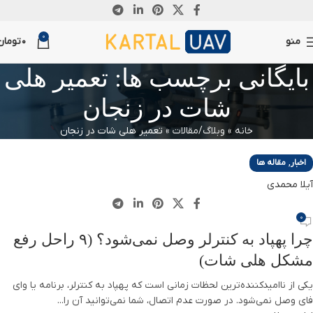
08
04
0
آوریل
مارس
منو
0
تومان
بایگانی برچسب ها: تعمیر هلی
شات در زنجان
خانه
»
وبلاگ/مقالات
»
تعمیر هلی شات در زنجان
,
اخبار
مقاله ها
آیلا محمدی
0
چرا پهپاد به کنترلر وصل نمی‌شود؟ (۹ راحل رفع
مشکل هلی شات)
یکی از ناامیدکننده‌ترین لحظات زمانی است که پهپاد به کنترلر، برنامه یا وای
فای وصل نمی‌شود. در صورت عدم اتصال، شما نمی‌توانید آن را...