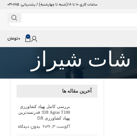
ساعات کاری 10 تا 18 (شنبه تا چهارشنبه) / پشتیبانی: 1815-041
0
0
تومان
 شات شیراز
آخرین مقاله ها
بررسی کامل پهپاد کشاورزی
DJI Agras T100؛ قدرتمندترین
پهپاد کشاورزی DJI
آگوست 3, 2026
بدون دیدگاه