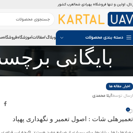
رتال، اولین و تنها فروشگاه پهپادی شمالغرب کشور
12
آگوست
وبلاگ/مقالات
آموزشگاه
فروشگاه
مج
دسته بندی محصولات
بایگانی برچس
,
اخبار
مقاله ها
ارسال توسط
آیلا محمدی
0
تعمیرهلی شات : اصول تعمیر و نگهداری پهپاد
پهپادها یا هلی شات‌ها، برای بسیاری از صنایع مفید هستند. اگرچه این فناوری هن