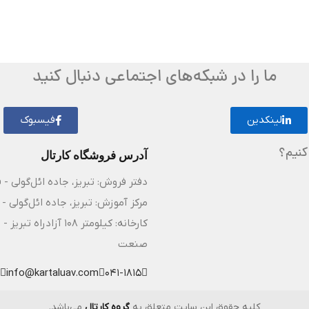
ما را در شبکه‌های اجتماعی دنبال کنید
لینکدین
فیسبوک
کنیم؟
آدرس فروشگاه کارتال
دفتر فروش: تبریز، جاده ائل‌گولی - 
مرکز آموزش: تبریز، جاده ائل‌گولی - 
کارخانه: کیلومتر ۸
صنعت
info@kartaluav.com
041-1815
کلیه حقوق این سایت متعلق به
گروه کارتال
می‌باشد.