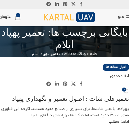
12
0
آگوست
منو
0
تومان
بایگانی برچسب ها: تعمیر پهپاد
ایلام
خانه
»
وبلاگ/مقالات
»
تعمیر پهپاد ایلام
,
اخبار
مقاله ها
آیلا محمدی
0
تعمیرهلی شات : اصول تعمیر و نگهداری پهپاد
پهپادها یا هلی شات‌ها، برای بسیاری از صنایع مفید هستند. اگرچه این فناوری
هنوز نسبتاً جدید است، اما شرکت‌ها پهپادهای حرفه‌ای را برا...
ادامه مطلب