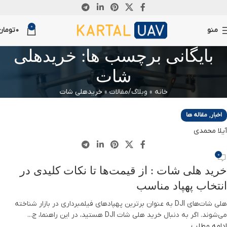
07
0
اکتبر
منو
0
تومان
بایگانی برچسب ها: خریدهلی
شات
خانه
»
وبلاگ/مقالات
»
خریدهلی شات
,
اخبار
مقاله ها
آیلا محمدی
0
خرید هلی شات : از قیمت‌ها تا نکات کلیدی در
انتخاب پهپاد مناسب
هلی شات‌های DJI به عنوان برترین پهپادهای فیلمبرداری در بازار شناخته
می‌شوند. اگر به دنبال خرید هلی شات DJI هستید، در این راهنما، ج...
ادامه مطلب