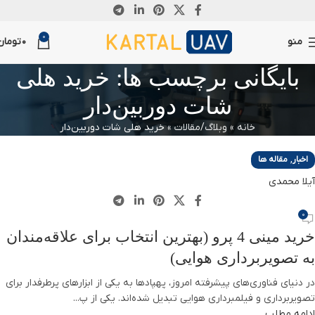
14
0
اکتبر
منو
0
تومان
بایگانی برچسب ها: خرید هلی
شات دوربین‌دار
خانه
»
وبلاگ/مقالات
»
خرید هلی شات دوربین‌دار
,
اخبار
مقاله ها
آیلا محمدی
0
خرید مینی 4 پرو (بهترین انتخاب برای علاقه‌مندان
به تصویربرداری هوایی)
در دنیای فناوری‌های پیشرفته امروز، پهپادها به یکی از ابزارهای پرطرفدار برای
تصویربرداری و فیلمبرداری هوایی تبدیل شده‌اند. یکی از پ...
ادامه مطلب