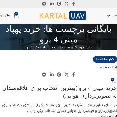
14
0
اکتبر
منو
0
تومان
بایگانی برچسب ها: خرید پهپاد
مینی 4 پرو
خانه
»
وبلاگ/مقالات
»
خرید پهپاد مینی 4 پرو
,
اخبار
مقاله ها
آیلا محمدی
0
خرید مینی 4 پرو (بهترین انتخاب برای علاقه‌مندان
به تصویربرداری هوایی)
در دنیای فناوری‌های پیشرفته امروز، پهپادها به یکی از ابزارهای پرطرفدار برای
تصویربرداری و فیلمبرداری هوایی تبدیل شده‌اند. یکی از پ...
ادامه مطلب