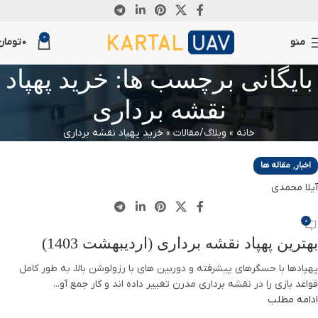
29
0
آوریل
منو
0
تومان
بایگانی برچسب ها: خرید پهپاد
نقشه برداری
خانه
»
وبلاگ/مقالات
»
خرید پهپاد نقشه برداری
,
اخبار
مقاله ها
آیلا محمدی
0
بهترین پهپاد نقشه برداری (اردیبهشت 1403)
پهپادها با حسگرهای پیشرفته و دوربین های با رزولوشن بالا، به طور کامل
قواعد بازی را در نقشه برداری مدرن تغییر داده اند و کار جمع آو...
ادامه مطلب