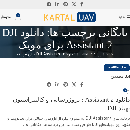
30
0
سپتامبر
منو
0
تومان
بایگانی برچسب ها: دانلود DJI
Assistant 2 برای مویک
خانه
»
وبلاگ/مقالات
»
دانلود DJI Assistant 2 برای مویک
,
اخبار
مقاله ها
آیلا محمدی
0
دانلود 2 Assistant : بروزرسانی و کالیبراسیون
پهپاد DJI
برنامه‌های DJI Assistant به عنوان یکی از ابزارهای حیاتی برای مدیریت و
نگهداری پهپادهای DJI طراحی شده‌اند. این برنامه‌ها امکاناتی م...