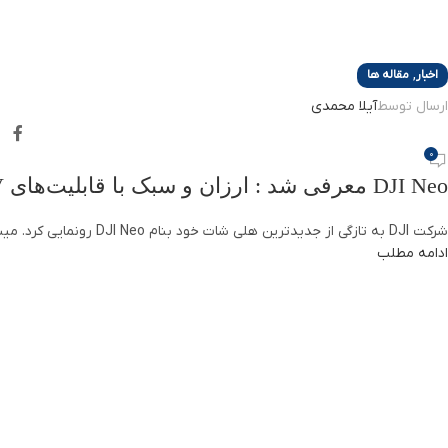
,
اخبار
مقاله ها
ارسال توسط
آیلا محمدی
0
DJI Neo معرفی شد : ارزان و سبک با قابلیت‌های FPV
شرکت DJI به تازگی از جدیدترین هلی شات خود بنام DJI Neo رونمایی کرد. مینی پهپاد نئو با وزن 135 گرمی خود به عنوان سبک وزن ترین هلی ش...
ادامه مطلب