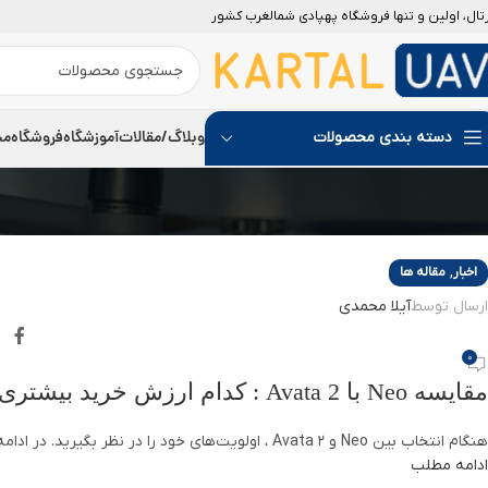
رتال، اولین و تنها فروشگاه پهپادی شمالغرب کشور
30
07
دسامبر
سپتامبر
وبلاگ/مقالات
آموزشگاه
فروشگاه
مج
دسته بندی محصولات
,
اخبار
مقاله ها
ارسال توسط
آیلا محمدی
0
مقایسه Neo با Avata 2 : کدام ارزش خرید بیشتری دارد؟
هنگام انتخاب بین Neo و Avata 2 ، اولویت‌های خود را در نظر بگیرید. در ادامه این مطلب به مقایسه Neo با Avata 2 خواهیم پرداخت. به طور...
ادامه مطلب