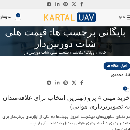
14
0
اکتبر
منو
0
تومان
بایگانی برچسب ها: قیمت هلی
شات دوربین‌دار
خانه
»
وبلاگ/مقالات
»
قیمت هلی شات دوربین‌دار
,
اخبار
مقاله ها
آیلا محمدی
0
خرید مینی 4 پرو (بهترین انتخاب برای علاقه‌مندان
به تصویربرداری هوایی)
در دنیای فناوری‌های پیشرفته امروز، پهپادها به یکی از ابزارهای پرطرفدار برای
تصویربرداری و فیلمبرداری هوایی تبدیل شده‌اند. یکی از پ...
ادامه مطلب