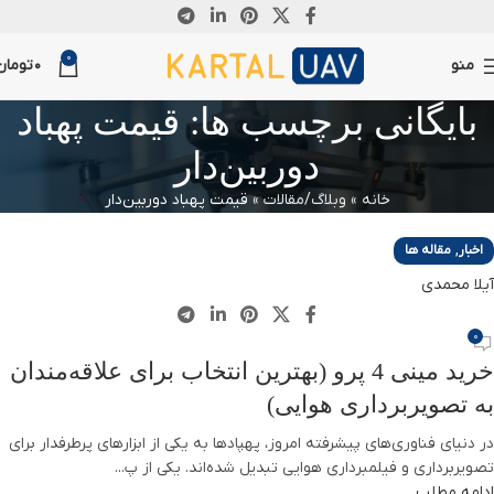
14
0
اکتبر
منو
0
تومان
بایگانی برچسب ها: قیمت پهباد
دوربین‌دار
خانه
»
وبلاگ/مقالات
»
قیمت پهباد دوربین‌دار
,
اخبار
مقاله ها
آیلا محمدی
0
خرید مینی 4 پرو (بهترین انتخاب برای علاقه‌مندان
به تصویربرداری هوایی)
در دنیای فناوری‌های پیشرفته امروز، پهپادها به یکی از ابزارهای پرطرفدار برای
تصویربرداری و فیلمبرداری هوایی تبدیل شده‌اند. یکی از پ...
ادامه مطلب