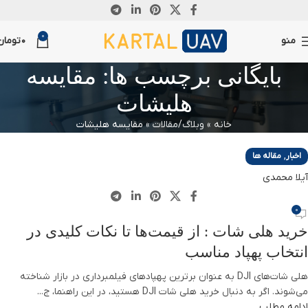
07
11
0
اکتبر
دسامبر
منو
0
تومان
بایگانی برچسب ها: مقایسه
هلیشات
خانه
»
وبلاگ/مقالات
»
مقایسه هلیشات
,
اخبار
مقاله ها
آیلا محمدی
0
خرید هلی شات : از قیمت‌ها تا نکات کلیدی در
انتخاب پهپاد مناسب
هلی شات‌های DJI به عنوان برترین پهپادهای فیلمبرداری در بازار شناخته
می‌شوند. اگر به دنبال خرید هلی شات DJI هستید، در این راهنما، ج...
ادامه مطلب