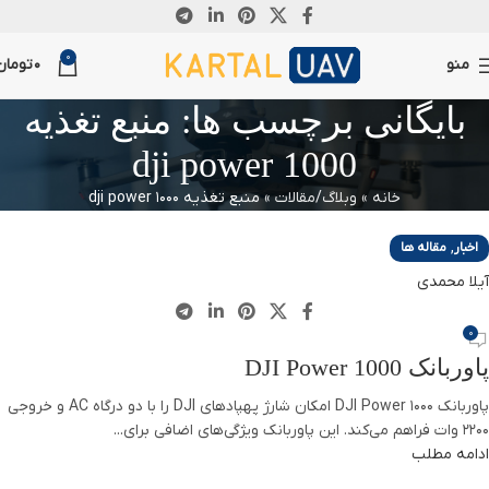
04
0
نوامبر
منو
0
تومان
بایگانی برچسب ها: منبع تغذیه
dji power 1000
خانه
»
وبلاگ/مقالات
»
منبع تغذیه dji power 1000
,
اخبار
مقاله ها
آیلا محمدی
0
پاوربانک DJI Power 1000
پاوربانک DJI Power 1000 امکان شارژ پهپادهای DJI را با دو درگاه AC و خروجی
۲۲۰۰ وات فراهم می‌کند. این پاوربانک ویژگی‌های اضافی برای...
ادامه مطلب