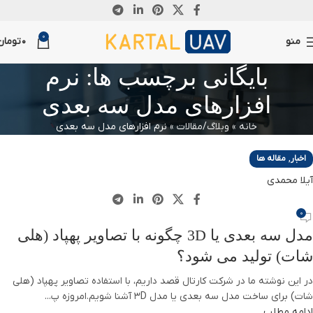
18
0
دسامبر
منو
0
تومان
بایگانی برچسب ها: نرم
افزارهای مدل سه بعدی
خانه
»
وبلاگ/مقالات
»
نرم افزارهای مدل سه بعدی
,
اخبار
مقاله ها
آیلا محمدی
0
مدل سه بعدی یا 3D چگونه با تصاویر پهپاد (هلی
شات) تولید می شود؟
در این نوشته ما در شرکت کارتال قصد داریم، با استفاده تصاویر پهپاد (هلی
شات) برای ساخت مدل سه بعدی یا مدل 3D آشنا شویم.امروزه پ...
ادامه مطلب