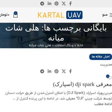
11
0
جولای
منو
0
تومان
بایگانی برچسب ها: هلی شات
میانه
خانه
»
وبلاگ/مقالات
»
هلی شات میانه
,
اخبار
مقاله ها
مدیریت
0
معرفی dji spark (اسپارک)
مینی پهپاد اسپارک (DJI Spark) با امکان کنترل شدن از طریق حرکت دستان
توسط شرکت چینی “DJI” معرفی شد. در ادامه با این پرنده کنترل از ...
ادامه مطلب