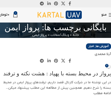
22
0
ژانویه
منو
0
تومان
بایگانی برچسب ها: پرواز ایمن
خانه
»
وبلاگ/مقالات
»
پرواز ایمن
,
آموزش ها
اخبار
آیلا محمدی
2
پرواز در محیط بسته با پهپاد : هشت نکته و ترفند
در این نوشته ما در شرکت کارتال قصد داریم، ترفندهای پرواز ایمن در محیط
بسته را شرح دهیم. همچنین پیش از مطالعه این مطلب پیشنهاد میکن...
ادامه مطلب