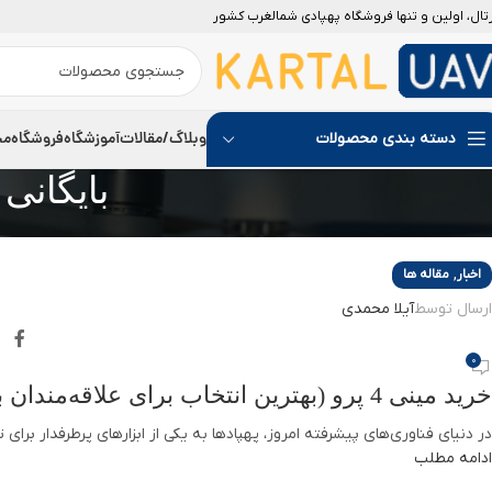
رتال، اولین و تنها فروشگاه پهپادی شمالغرب کشور
14
اکتبر
وبلاگ/مقالات
آموزشگاه
فروشگاه
مج
دسته بندی محصولات
بایگانی
,
اخبار
مقاله ها
ارسال توسط
آیلا محمدی
0
خرید مینی 4 پرو (بهترین انتخاب برای علاقه‌مندان به تصویربرداری هوایی)
در دنیای فناوری‌های پیشرفته امروز، پهپادها به یکی از ابزارهای پرطرفدار برای 
ادامه مطلب