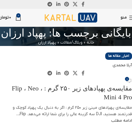
24
14
0
اکتبر
فوریه
منو
0
تومان
بایگانی برچسب ها: پهپاد ارزان
خانه
»
وبلاگ/مقالات
»
پهپاد ارزان
,
اخبار
مقاله ها
آیلا محمدی
0
مقایسه‌ی پهپادهای زیر ۲۵۰ گرم : Flip ، Neo ،
Mini 4 Pro
مقایسه‌ی پهپادهای مینی زیر ۲۵۰ گرم : اگر به دنبال یک پهپاد کوچک و
قدرتمند هستید، DJI سه گزینه عالی را برای شما ارائه می‌دهد. Flip،...
ادامه مطلب