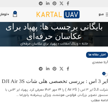
13
21
0
اکتبر
اکتبر
منو
0
تومان
بایگانی برچسب ها: پهپاد برای
عکاسان حرفه‌ای
خانه
»
وبلاگ/مقالات
»
پهپاد برای عکاسان حرفه‌ای
,
اخبار
مقاله ها
آیلا محمدی
0
ایر 3 اس : بررسی تخصصی هلی شات DJI Air 3S
شرکت DJI ایر 3 اس ( Air 3S ) را 24 مهر 1403 معرفی کرد. پهپاد ایر 3اس با
سنسور تصویر بزرگ‌تر، فوکوس هوشمند، ویژگی پیشرفته پانوراما ...
ادامه مطلب