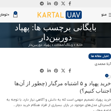
13
14
10
21
0
اکتبر
اکتبر
اکتبر
فوریه
منو
0
تومان
بایگانی برچسب ها: پهپاد
دوربین‌دار
خانه
»
وبلاگ/مقالات
»
پهپاد دوربین‌دار
,
اخبار
مقاله ها
آیلا محمدی
0
خرید پهپاد و ۵ اشتباه مرگبار (چطور از آن‌ها
اجتناب کنیم؟)
خرید پهپاد تصمیم مهمی است که به دانش و آگاهی نیاز دارد. با توجه به
گستردگی مدل‌های موجود در بازار، بسیاری از افراد هنگام خرید دچار...
ادامه مطلب