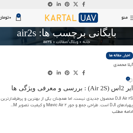
03
0
ژوئن
منو
0
تومان
بایگانی برچسب ها: air2s
خانه
»
وبلاگ/مقالات
»
air2s
,
اخبار
مقاله ها
آیلا محمدی
0
ایر 2اس (Air 2S) : بررسی و معرفی ویژگی ها
DJI Air 2S محصول جدیدی نیست، اما همچنان یکی از بهترین و پرطرفدارترین
پهپادهای DJI است. طراحی جمع و جور Mavic Air 2 و کیفیت تصویر M...
ادامه مطلب