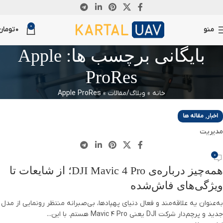
24
0
مارس
منو
0
تومان
بایگانی برچسب ها: Apple
ProRes
خانه
»
وبلاگ/مقالات
»
Apple ProRes
,
اخبار
مقاله ها
مدیریت
0
همه‌چیز درباره‌ی DJI Mavic 4 Pro؛ از شایعات تا
ویژگی‌های فاش‌شده
به‌عنوان یه علاقه‌مند و فعال دنیای پهپادها، بی‌صبرانه منتظر رونمایی از مدل
جدید و پرچم‌دار شرکت DJI یعنی Mavic 4 Pro هستم. با این...