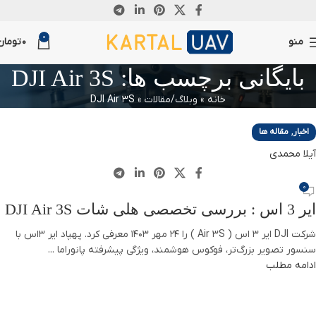
13
21
0
اکتبر
اکتبر
منو
0
تومان
بایگانی برچسب ها: DJI Air 3S
خانه
»
وبلاگ/مقالات
»
DJI Air 3S
,
اخبار
مقاله ها
آیلا محمدی
0
ایر 3 اس : بررسی تخصصی هلی شات DJI Air 3S
شرکت DJI ایر 3 اس ( Air 3S ) را 24 مهر 1403 معرفی کرد. پهپاد ایر 3اس با
سنسور تصویر بزرگ‌تر، فوکوس هوشمند، ویژگی پیشرفته پانوراما ...
ادامه مطلب