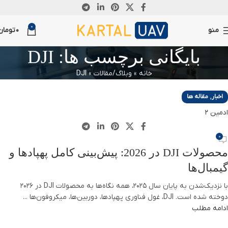
05
30
03
08
25
24
24
13
17
01
0
مه
ژوئن
ژوئن
آوریل
آوریل
آوریل
مارس
مارس
ژانویه
دسامبر
منو
0
تومان
بایگانی برچسب ها: DJI
خانه
»
وبلاگ/مقالات
»
DJI
,
اخبار
مقاله ها
ادمین 2
0
محصولات DJI در 2026: پیش‌بینی کامل پهپادها و
گیمبال‌ها
با نزدیک‌شدن به پایان سال 2025، همه نگاه‌ها به محصولات DJI در 2026
دوخته شده است. DJI، غول فناوری پهپادها، دوربین‌ها، میکروفون‌ها ...
ادامه مطلب