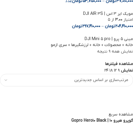
37,010,000
تومان
–
53,750,000
تومان
عدد
مویک ایر 3 اس | DJI AIR 3S
امتیاز
3.00
از 5
204,410,000
تومان
–
297,410,000
تومان
مینی ۵ پرو | DJI Mini ۵ pro
خانه
»
محصولات
»
خانه
»
لرزشگیرها
»
سری ازمو
نمایش همه 9 نتیجه
مشاهده فیلترها
نمایش
9
12
18
24
مشاهده سریع
گوپرو هیرو 10 | Gopro Hero10 Black