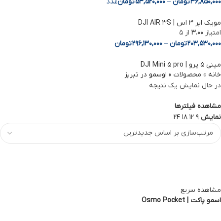
36,850,000
تومان
–
53,520,000
تومان
عدد
مویک ایر 3 اس | DJI AIR 3S
امتیاز
3.00
از 5
203,530,000
تومان
–
296,130,000
تومان
مینی ۵ پرو | DJI Mini ۵ pro
خانه
»
محصولات
»
اوسمو در تبریز
در حال نمایش یک نتیجه
مشاهده فیلترها
نمایش
9
12
18
24
مشاهده سریع
اسمو پاکت | Osmo Pocket