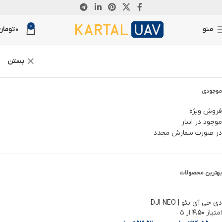
ناموجود
0
منو
0
تومان
بستن
موجودی
فروش ویژه
موجود در انبار
در صورت سفارش مجدد
بهترین محصولات
دی جی آی نئو | DJI NEO
امتیاز
4.50
از 5