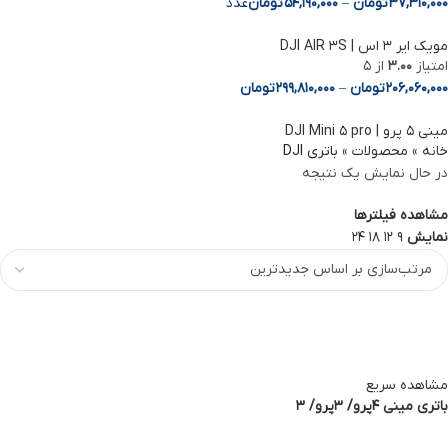
37,310,000
تومان
–
54,190,000
تومان
عدد
مویک ایر 3 اس | DJI AIR 3S
امتیاز
3.00
از 5
206,060,000
تومان
–
299,810,000
تومان
مینی ۵ پرو | DJI Mini ۵ pro
خانه
»
محصولات
»
باتری DJI
در حال نمایش یک نتیجه
مشاهده فیلترها
نمایش
9
12
18
24
مشاهده سریع
باتری مینی 4پرو/ 3پرو/ 3