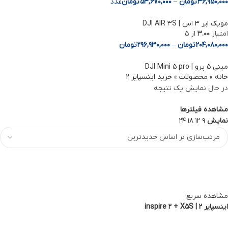
36,950,000
تومان
–
53,670,000
تومان
عدد
مویک ایر 3 اس | DJI AIR 3S
امتیاز
3.00
از 5
204,080,000
تومان
–
296,930,000
تومان
مینی ۵ پرو | DJI Mini ۵ pro
خانه
»
محصولات
»
خرید اینسپایر 2
در حال نمایش یک نتیجه
مشاهده فیلترها
نمایش
9
12
18
24
مشاهده سریع
اینسپایر 2 | inspire 2 + X5S