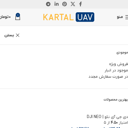
ناموجود
0
منو
0
تومان
بستن
موجودی
فروش ویژه
موجود در انبار
در صورت سفارش مجدد
بهترین محصولات
دی جی آی نئو | DJI NEO
امتیاز
4.50
از 5