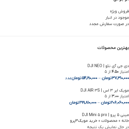
فروش ویژه
موجود در انبار
در صورت سفارش مجدد
بهترین محصولات
دی جی آی نئو | DJI NEO
امتیاز
4.50
از 5
37,310,000
تومان
–
54,190,000
تومان
عدد
مویک ایر 3 اس | DJI AIR 3S
Facebook
امتیاز
3.00
از 5
206,060,000
تومان
–
299,810,000
تومان
Instagram
مینی ۵ پرو | DJI Mini ۵ pro
linkedin
خانه
»
محصولات
»
خرید مویک3پرو
در حال نمایش یک نتیجه
WhatsApp