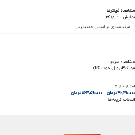
مشاهده فیلترها
Telegram
نمایش
9
12
18
24
مشاهده سریع
مویک3پرو (ریموت RC)
امتیاز
0
از 5
412,310,000
تومان
–
563,590,000
تومان
انتخاب گزینه‌ها