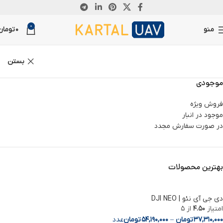
0
منو
0
تومان
بستن
موجودی
فروش ویژه
موجود در انبار
در صورت سفارش مجدد
بهترین محصولات
دی جی آی نئو | DJI NEO
امتیاز
4.50
از 5
37,310,000
تومان
–
54,190,000
تومان
عدد