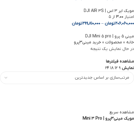
مویک ایر 3 اس | DJI AIR 3S
امتیاز
3.00
از 5
206,060,000
تومان
–
299,810,000
تومان
مینی ۵ پرو | DJI Mini ۵ pro
خانه
»
محصولات
»
خرید مینی3پرو
در حال نمایش یک نتیجه
مشاهده فیلترها
نمایش
9
12
18
24
مشاهده سریع
مویک مینی3پرو | Mini 3 Pro