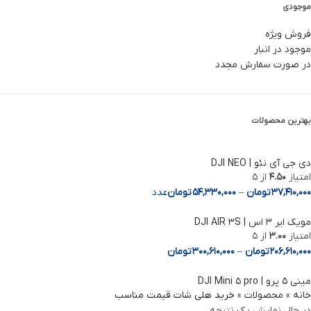
موجودی
فروش ویژه
موجود در انبار
در صورت سفارش مجدد
بهترین محصولات
دی جی آی نئو | DJI NEO
امتیاز
4.50
از 5
37,410,000
تومان
–
54,330,000
تومان
عدد
مویک ایر 3 اس | DJI AIR 3S
Facebook
امتیاز
3.00
از 5
206,610,000
تومان
–
300,610,000
تومان
Instagram
مینی ۵ پرو | DJI Mini ۵ pro
linkedin
خانه
»
محصولات
»
خرید هلی شات قیمت مناسب
در حال نمایش یک نتیجه