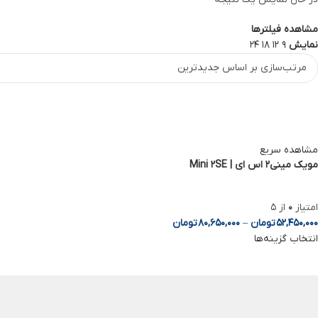
WhatsApp
Telegram
مشاهده فیلترها
نمایش
9
12
18
24
مشاهده سریع
مویک مینی2 اس ای | Mini 2SE
امتیاز
0
از 5
52,450,000
تومان
–
80,650,000
تومان
انتخاب گزینه‌ها