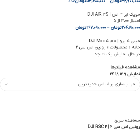
36,970,000
تومان
–
53,700,000
تومان
عدد
مویک ایر 3 اس | DJI AIR 3S
امتیاز
3.00
از 5
204,190,000
تومان
–
297,090,000
تومان
مینی ۵ پرو | DJI Mini ۵ pro
خانه
»
محصولات
»
رونین اس سی 2
در حال نمایش یک نتیجه
مشاهده فیلترها
نمایش
9
12
18
24
مشاهده سریع
رونین اس سی 2 | DJI RSC 2