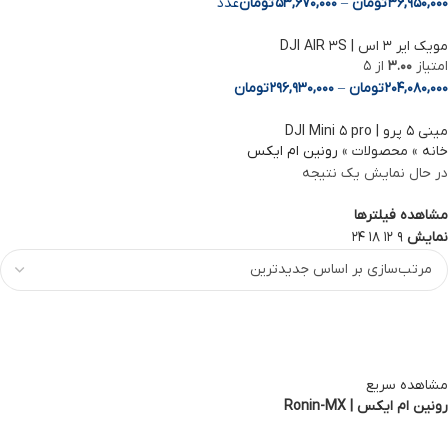
36,950,000
تومان
–
53,670,000
تومان
عدد
مویک ایر 3 اس | DJI AIR 3S
امتیاز
3.00
از 5
204,080,000
تومان
–
296,930,000
تومان
مینی ۵ پرو | DJI Mini ۵ pro
خانه
»
محصولات
»
رونین ام ایکس
در حال نمایش یک نتیجه
مشاهده فیلترها
نمایش
9
12
18
24
مشاهده سریع
رونین ام ایکس | Ronin-MX