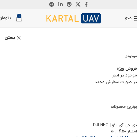
ناموجود
0
منو
0
تومان
بستن
موجودی
فروش ویژه
موجود در انبار
در صورت سفارش مجدد
بهترین محصولات
دی جی آی نئو | DJI NEO
امتیاز
4.50
از 5