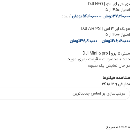
دی جی آی نئو | DJI NEO
امتیاز
4.50
از 5
37,310,000
تومان
–
54,190,000
تومان
عدد
مویک ایر 3 اس | DJI AIR 3S
امتیاز
3.00
از 5
206,060,000
تومان
–
299,810,000
تومان
مینی ۵ پرو | DJI Mini ۵ pro
خانه
»
محصولات
»
قیمت باتری مویک
در حال نمایش یک نتیجه
Facebook
Instagram
مشاهده فیلترها
نمایش
9
12
18
24
linkedin
WhatsApp
Telegram
مشاهده سریع