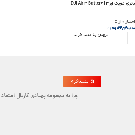
باتری مویک ایر3 | DJI Air 3 Battery
امتیاز
0
از 5
24,940,000
تومان
افزودن به سبد خرید
اینستاگرام
چرا به مجموعه پهپادی کارتال اعتماد 