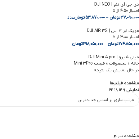
دی جی آی نئو | DJI NEO
امتیاز
4.50
از 5
37,090,000
تومان
–
53,870,000
تومان
عدد
مویک ایر 3 اس | DJI AIR 3S
امتیاز
3.00
از 5
204,850,000
تومان
–
298,050,000
تومان
مینی ۵ پرو | DJI Mini ۵ pro
خانه
»
محصولات
»
قیمت Mini 3Pro
Facebook
در حال نمایش یک نتیجه
Instagram
مشاهده فیلترها
linkedin
نمایش
9
12
18
24
WhatsApp
Telegram
مشاهده سریع