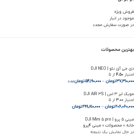
فروش ویژه
موجود در انبار
در صورت سفارش مجدد
بهترین محصولات
دی جی آی نئو | DJI NEO
امتیاز
4.50
از 5
37,310,000
تومان
–
54,190,000
تومان
عدد
مویک ایر 3 اس | DJI AIR 3S
Facebook
امتیاز
3.00
از 5
206,060,000
تومان
–
299,810,000
تومان
Instagram
مینی ۵ پرو | DJI Mini ۵ pro
linkedin
خانه
»
محصولات
»
مینی 4پرو
در حال نمایش یک نتیجه
WhatsApp