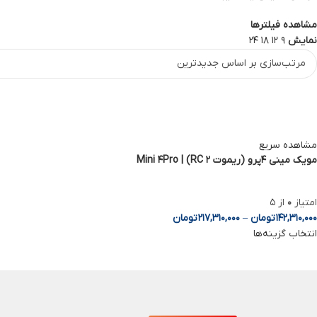
مشاهده فیلترها
Telegram
نمایش
9
12
18
24
مشاهده سریع
مویک مینی 4پرو (ریموت RC 2) | Mini 4Pro
امتیاز
0
از 5
142,310,000
تومان
–
217,310,000
تومان
انتخاب گزینه‌ها