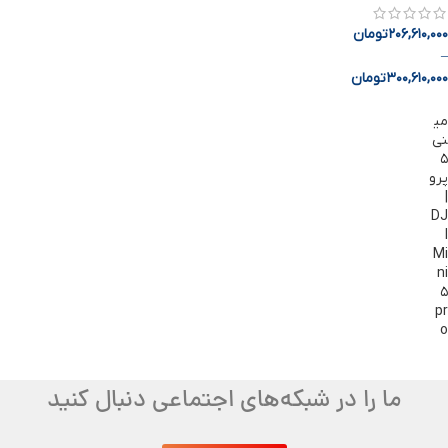
206,610,000
تومان
–
300,610,000
تومان
می
نی
۵
پرو
|
DJ
I
Mi
ni
۵
pr
o
ما را در شبکه‌های اجتماعی دنبال کنید