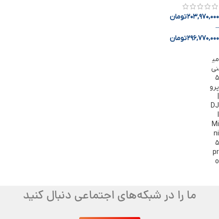
203,970,000
تومان
–
296,770,000
تومان
می
نی
۵
پرو
|
DJ
I
Mi
ni
۵
pr
o
ما را در شبکه‌های اجتماعی دنبال کنید