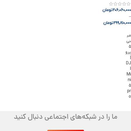
206,060,000
تومان
–
299,810,000
تومان
می
نی
۵
پرو
|
DJ
I
Mi
ni
۵
pr
o
ما را در شبکه‌های اجتماعی دنبال کنید