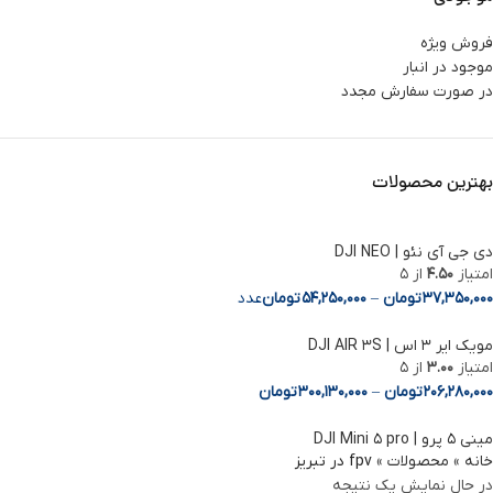
فروش ویژه
موجود در انبار
در صورت سفارش مجدد
بهترین محصولات
دی جی آی نئو | DJI NEO
امتیاز
4.50
از 5
37,350,000
تومان
–
54,250,000
تومان
عدد
مویک ایر 3 اس | DJI AIR 3S
Facebook
امتیاز
3.00
از 5
206,280,000
تومان
–
300,130,000
تومان
Instagram
مینی ۵ پرو | DJI Mini ۵ pro
linkedin
خانه
»
محصولات
»
fpv در تبریز
در حال نمایش یک نتیجه
WhatsApp