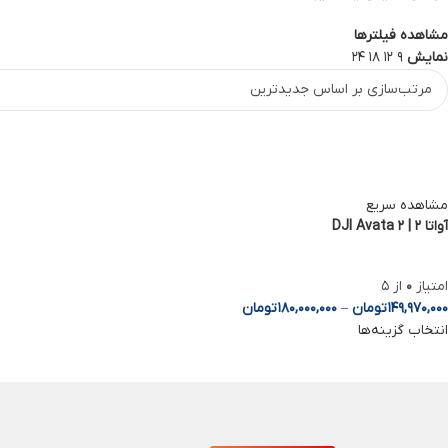
مشاهده فیلترها
Telegram
نمایش
9
12
18
24
مشاهده سریع
آواتا ۲ | DJI Avata 2
امتیاز
0
از 5
149,970,000
تومان
–
180,000,000
تومان
انتخاب گزینه‌ها