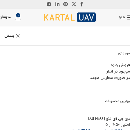
ناموجود
0
منو
0
تومان
بستن
موجودی
فروش ویژه
موجود در انبار
در صورت سفارش مجدد
بهترین محصولات
دی جی آی نئو | DJI NEO
امتیاز
4.50
از 5