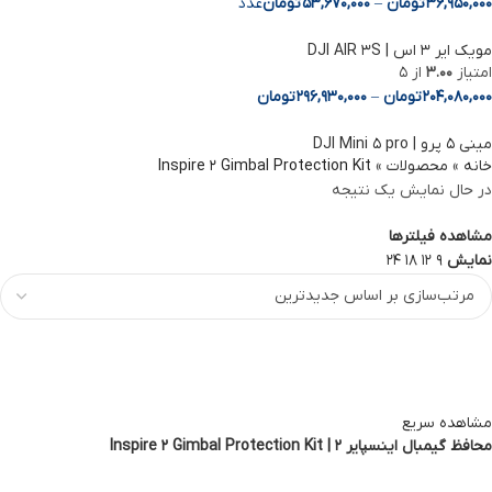
36,950,000
تومان
–
53,670,000
تومان
عدد
مویک ایر 3 اس | DJI AIR 3S
امتیاز
3.00
از 5
204,080,000
تومان
–
296,930,000
تومان
مینی ۵ پرو | DJI Mini ۵ pro
خانه
»
محصولات
»
Inspire 2 Gimbal Protection Kit
در حال نمایش یک نتیجه
مشاهده فیلترها
نمایش
9
12
18
24
مشاهده سریع
محافظ گیمبال اینسپایر 2 | Inspire 2 Gimbal Protection Kit